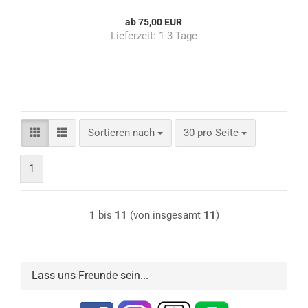
ab 75,00 EUR
Lieferzeit:
1-3 Tage
Sortieren nach
pro Seite
Sortieren nach
30 pro Seite
1
1
bis
11
(von insgesamt
11
)
Lass uns Freunde sein...