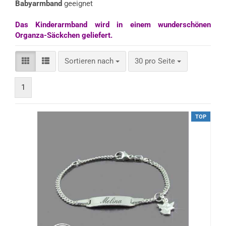
Babyarmband
geeignet
Das Kinderarmband wird in einem wunderschönen
Organza-Säckchen geliefert.
Sortieren nach
pro Seite
Sortieren nach
30 pro Seite
1
TOP