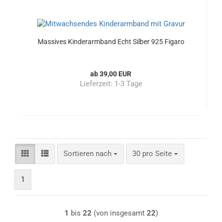
Massives Kinderarmband Echt Silber 925 Figaro
ab 39,00 EUR
Lieferzeit:
1-3 Tage
Sortieren nach
pro Seite
Sortieren nach
30 pro Seite
1
1
bis
22
(von insgesamt
22
)