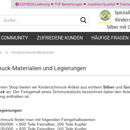
EXPRESS-Lieferung ❤ TOP-Bewertungen ❤ Juweliers-Qualität ❤ Diaman
Spezial
Suche...
Kinder
Silber mit 
COMMUNITY
ZUFRIEDENE KUNDEN
HÄUFIGE FRAGEN
»
e
Kinderschmuck-Materialien
uck-Materialien und Legierungen
erem Shop bieten wir Kinderschmuck-Artikel aus echtem
Silber
und
Go
ck
an. Der Feingehalt eines Schmuckstücks bezeichnet dabei den Anteil
ng enthalten ist.
legierungen
schmuck findet man mit folgenden Feingehaltswerten:
800/000 = 800 Teile Feinsilber, 200 Teile Kupfer
835/000 = 835 Teile Feinsilber, 165 Teile Kupfer