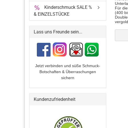
Unterla
Kinderschmuck SALE %
Für di
(400 bi
& EINZELSTÜCKE
Double 
vergol
Lass uns Freunde sein...
Jetzt verbinden und
süße Schmuck-
Botschaften & Überraschungen
sichern
Kundenzufriedenheit