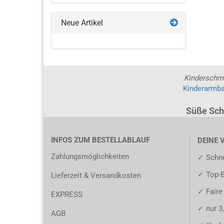
Neue Artikel
Kinderschm
Kinderarmb
Süße Sch
INFOS ZUM BESTELLABLAUF
DEINE 
Zahlungsmöglichkeiten
✓ Schne
✓ Top-
Lieferzeit & Versandkosten
✓ Faire
EXPRESS
✓ nur 3
AGB