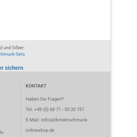
 und Silber:
chmuck-Sets
ier sichern
KONTAKT
Haben Sie Fragen?
Tel:
+49 (0) 68 71 - 50 20 757
E-Mail: info(at)kinderschmuck-
onlineshop.de
le