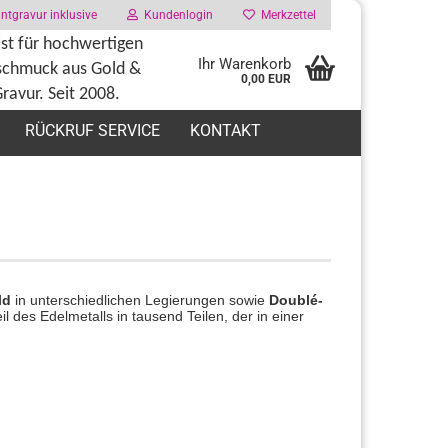
tgravur inklusive
Kundenlogin
Merkzettel
ist für hochwertigen
Ihr Warenkorb
schmuck aus Gold
&
0,00 EUR
Gravur. Seit 2008.
RÜCKRUF SERVICE
KONTAKT
ld
in unterschiedlichen Legierungen sowie
Doublé-
 des Edelmetalls in tausend Teilen, der in einer