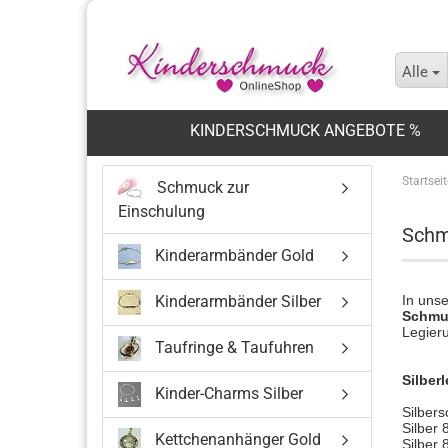
Alle
KINDERSCHMUCK ANGEBOTE %
Startseit
Schmuck zur
Einschulung
Schm
Kinderarmbänder Gold
Kinderarmbänder Silber
In uns
Schmu
Legieru
Taufringe & Taufuhren
Silber
Kinder-Charms Silber
Silber
Silber 
Kettchenanhänger Gold
Silber 