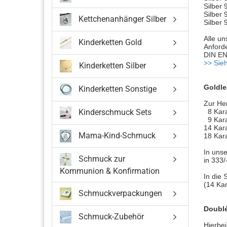
Silber 
Silber 
Kettchenanhänger Silber
Silber 
Alle un
Kinderketten Gold
Anford
DIN EN
>> Sie
Kinderketten Silber
Goldle
Kinderketten Sonstige
Zur He
Kinderschmuck Sets
8 Karat
9 Karat
14 Kara
Mama-Kind-Schmuck
18 Kara
In uns
Schmuck zur
in 333/
Kommunion & Konfirmation
In die
(14 Kar
Schmuckverpackungen
Doubl
Schmuck-Zubehör
Hierbe