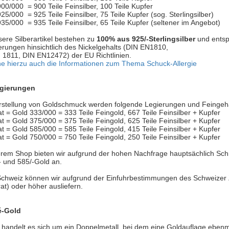
900/000 = 900 Teile Feinsilber, 100 Teile Kupfer
925/000 = 925 Teile Feinsilber, 75 Teile Kupfer (sog. Sterlingsilber)
935/000 = 935 Teile Feinsilber, 65 Teile Kupfer (seltener im Angebot)
sere Silberartikel bestehen zu
100% aus 925/-Sterlingsilber
und entsp
erungen hinsichtlich des Nickelgehalts (DIN EN1810,
 1811, DIN EN12472) der EU Richtlinien.
he hierzu auch die Informationen zum Thema Schuck-Allergie
gierungen
rstellung von Goldschmuck werden folgende Legierungen und Feingeha
 = Gold 333/000 = 333 Teile Feingold, 667 Teile Feinsilber + Kupfer
 = Gold 375/000 = 375 Teile Feingold, 625 Teile Feinsilber + Kupfer
t = Gold 585/000 = 585 Teile Feingold, 415 Teile Feinsilber + Kupfer
t = Gold 750/000 = 750 Teile Feingold, 250 Teile Feinsilber + Kupfer
erem Shop bieten wir aufgrund der hohen Nachfrage hauptsächlich Sc
- und 585/-Gold an.
 Schweiz können wir aufgrund der Einfuhrbestimmungen des Schweizer Z
at) oder höher ausliefern.
é-Gold
i handelt es sich um ein Doppelmetall, bei dem eine Goldauflage eben