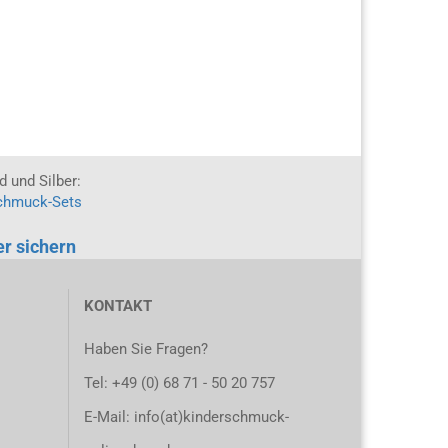
 und Silber:
chmuck-Sets
ier sichern
KONTAKT
Haben Sie Fragen?
Tel:
+49 (0) 68 71 - 50 20 757
E-Mail: info(at)kinderschmuck-