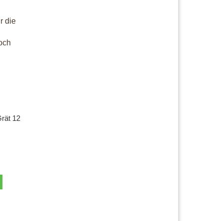
r die
och
Grät 12