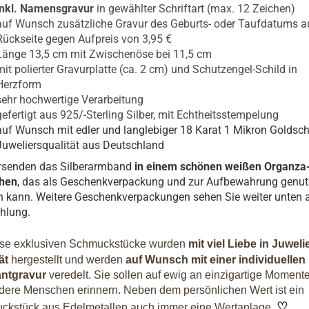
inkl. Namensgravur
in gewählter Schriftart (max. 12 Zeichen)
auf Wunsch zusätzliche Gravur des Geburts- oder Taufdatums a
Rückseite gegen Aufpreis von 3,95 €
Länge 13,5 cm mit Zwischenöse bei 11,5 cm
mit polierter Gravurplatte (ca. 2 cm) und Schutzengel-Schild in
Herzform
sehr hochwertige Verarbeitung
gefertigt aus 925/-Sterling Silber, mit Echtheitsstempelung
auf Wunsch mit edler und langlebiger 18 Karat 1 Mikron Goldsch
Juweliersqualität aus Deutschland
ersenden das Silberarmband
in einem schönen weißen Organza
hen
, das als Geschenkverpackung und zur Aufbewahrung genut
 kann. Weitere Geschenkverpackungen sehen Sie weiter unten 
hlung.
se exklusiven Schmuckstücke wurden
mit viel Liebe in Juweli
tät
hergestellt und werden
auf Wunsch mit einer individuellen
ntgravur
veredelt. Sie sollen auf ewig an einzigartige Moment
ere Menschen erinnern. Neben dem persönlichen Wert ist ein
♡
ckstück aus Edelmetallen auch immer eine Wertanlage.