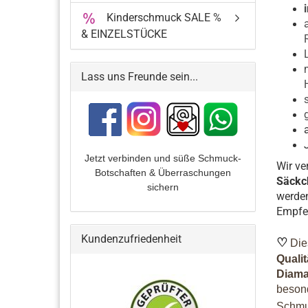
Kinderschmuck SALE %
& EINZELSTÜCKE
Lass uns Freunde sein...
Jetzt verbinden und
süße Schmuck-
Wir v
Botschaften & Überraschungen
Säckc
sichern
werden
Empfe
Kundenzufriedenheit
♡
Die
Quali
Diama
besond
Schmu