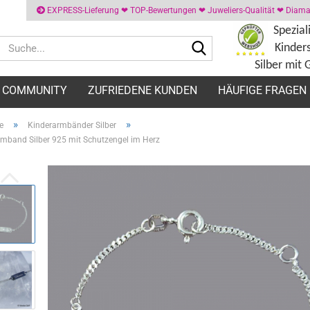
EXPRESS-Lieferung ❤ TOP-Bewertungen ❤ Juweliers-Qualität ❤ Diaman
Spezial
Suche...
Kinder
Silber mit 
COMMUNITY
ZUFRIEDENE KUNDEN
HÄUFIGE FRAGEN
»
»
e
Kinderarmbänder Silber
rmband Silber 925 mit Schutzengel im Herz