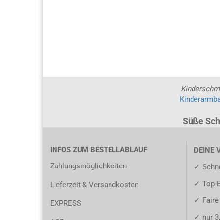
Kinderschm
Kinderarmb
Süße Sch
INFOS ZUM BESTELLABLAUF
DEINE 
Zahlungsmöglichkeiten
✓ Schne
✓ Top-
Lieferzeit & Versandkosten
✓ Faire
EXPRESS
✓ nur 3