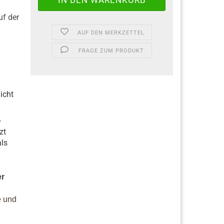
uf der
AUF DEN MERKZETTEL
FRAGE ZUM PRODUKT
icht
-
zt
als
er
e und