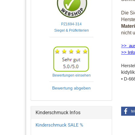
Die Si
Herst
PZ1694-314

Materi
nicht 
>> aus
>> Inf
Herstel
kidyl
Bewertungen einsehen
• D-66
Bewertung abgeben
te
Kinderschmuck Infos
Kinderschmuck SALE %