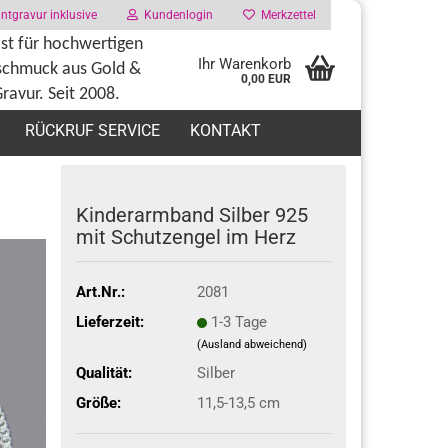
tgravur inklusive
Kundenlogin
Merkzettel
ist für hochwertigen
Ihr Warenkorb
schmuck aus Gold
&
0,00 EUR
Gravur. Seit 2008.
RÜCKRUF SERVICE
KONTAKT
Kinderarmband Silber 925
mit Schutzengel im Herz
Art.Nr.:
2081
Lieferzeit:
1-3 Tage
(Ausland abweichend)
Qualität:
Silber
Größe:
11,5-13,5 cm