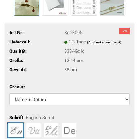
-7%
Art.Nr.:
Set-3005
Lieferzeit:
1-3 Tage
(Ausland abweichend)
Qualität:
333/-Gold
Größe:
12-14 cm
Gewicht:
38 cm
Gravur:
Schrift:
English Script